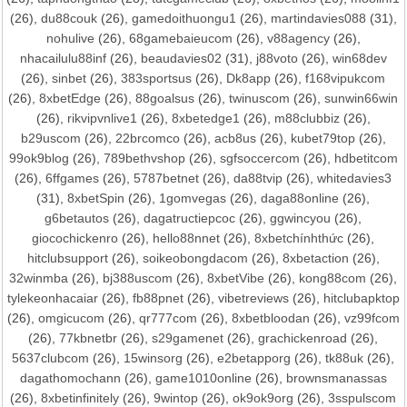
(26),
du88couk
(26),
gamedoithuongu1
(26),
martindavies088
(31),
nohulive
(26),
68gamebaieucom
(26),
v88agency
(26),
nhacailulu88inf
(26),
beaudavies02
(31),
j88voto
(26),
win68dev
(26),
sinbet
(26),
383sportsus
(26),
Dk8app
(26),
f168vipukcom
(26),
8xbetEdge
(26),
88goalsus
(26),
twinuscom
(26),
sunwin66win
(26),
rikvipvnlive1
(26),
8xbetedge1
(26),
m88clubbiz
(26),
b29uscom
(26),
22brcomco
(26),
acb8us
(26),
kubet79top
(26),
99ok9blog
(26),
789bethvshop
(26),
sgfsoccercom
(26),
hdbetitcom
(26),
6ffgames
(26),
5787betnet
(26),
da88tvip
(26),
whitedavies3
(31),
8xbetSpin
(26),
1gomvegas
(26),
daga88online
(26),
g6betautos
(26),
dagatructiepcoc
(26),
ggwincyou
(26),
giocochickenro
(26),
hello88nnet
(26),
8xbetchínhthức
(26),
hitclubsupport
(26),
soikeobongdacom
(26),
8xbetaction
(26),
32winmba
(26),
bj388uscom
(26),
8xbetVibe
(26),
kong88com
(26),
tylekeonhacaiar
(26),
fb88pnet
(26),
vibetreviews
(26),
hitclubapktop
(26),
omgicucom
(26),
qr777com
(26),
8xbetbloodan
(26),
vz99fcom
(26),
77kbnetbr
(26),
s29gamenet
(26),
grachickenroad
(26),
5637clubcom
(26),
15winsorg
(26),
e2betapporg
(26),
tk88uk
(26),
dagathomochann
(26),
game1010online
(26),
brownsmanassas
(26),
8xbetinfinitely
(26),
9wintop
(26),
ok9ok9org
(26),
3sspulscom