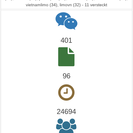
vietnamlimo
(34),
limovn
(32) - 11 versteckt
401
96
24694