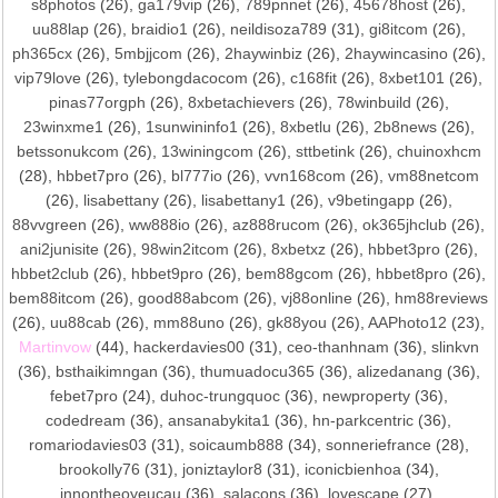
s8photos
(26),
ga179vip
(26),
789pnnet
(26),
45678host
(26),
uu88lap
(26),
braidio1
(26),
neildisoza789
(31),
gi8itcom
(26),
ph365cx
(26),
5mbjjcom
(26),
2haywinbiz
(26),
2haywincasino
(26),
vip79love
(26),
tylebongdacocom
(26),
c168fit
(26),
8xbet101
(26),
pinas77orgph
(26),
8xbetachievers
(26),
78winbuild
(26),
23winxme1
(26),
1sunwininfo1
(26),
8xbetlu
(26),
2b8news
(26),
betssonukcom
(26),
13winingcom
(26),
sttbetink
(26),
chuinoxhcm
(28),
hbbet7pro
(26),
bl777io
(26),
vvn168com
(26),
vm88netcom
(26),
lisabettany
(26),
lisabettany1
(26),
v9betingapp
(26),
88vvgreen
(26),
ww888io
(26),
az888rucom
(26),
ok365jhclub
(26),
ani2junisite
(26),
98win2itcom
(26),
8xbetxz
(26),
hbbet3pro
(26),
hbbet2club
(26),
hbbet9pro
(26),
bem88gcom
(26),
hbbet8pro
(26),
bem88itcom
(26),
good88abcom
(26),
vj88online
(26),
hm88reviews
(26),
uu88cab
(26),
mm88uno
(26),
gk88you
(26),
AAPhoto12
(23),
Martinvow
(44),
hackerdavies00
(31),
ceo-thanhnam
(36),
slinkvn
(36),
bsthaikimngan
(36),
thumuadocu365
(36),
alizedanang
(36),
febet7pro
(24),
duhoc-trungquoc
(36),
newproperty
(36),
codedream
(36),
ansanabykita1
(36),
hn-parkcentric
(36),
romariodavies03
(31),
soicaumb888
(34),
sonneriefrance
(28),
brookolly76
(31),
joniztaylor8
(31),
iconicbienhoa
(34),
innontheoyeucau
(36),
salacons
(36),
lovescape
(27),