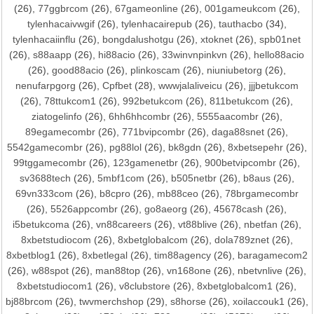
(26),
77ggbrcom
(26),
67gameonline
(26),
001gameukcom
(26),
tylenhacaivwgif
(26),
tylenhacairepub
(26),
tauthacbo
(34),
tylenhacaiinflu
(26),
bongdalushotgu
(26),
xtoknet
(26),
spb01net
(26),
s88aapp
(26),
hi88acio
(26),
33winvnpinkvn
(26),
hello88acio
(26),
good88acio
(26),
plinkoscam
(26),
niuniubetorg
(26),
nenufarpgorg
(26),
Cpfbet
(28),
wwwjalaliveicu
(26),
jjjbetukcom
(26),
78ttukcom1
(26),
992betukcom
(26),
811betukcom
(26),
ziatogelinfo
(26),
6hh6hhcombr
(26),
5555aacombr
(26),
89egamecombr
(26),
771bvipcombr
(26),
daga88snet
(26),
5542gamecombr
(26),
pg88lol
(26),
bk8gdn
(26),
8xbetsepehr
(26),
99tggamecombr
(26),
123gamenetbr
(26),
900betvipcombr
(26),
sv3688tech
(26),
5mbf1com
(26),
b505netbr
(26),
b8aus
(26),
69vn333com
(26),
b8cpro
(26),
mb88ceo
(26),
78brgamecombr
(26),
5526appcombr
(26),
go8aeorg
(26),
45678cash
(26),
i5betukcoma
(26),
vn88careers
(26),
vt88blive
(26),
nbetfan
(26),
8xbetstudiocom
(26),
8xbetglobalcom
(26),
dola789znet
(26),
8xbetblog1
(26),
8xbetlegal
(26),
tim88agency
(26),
baragamecom2
(26),
w88spot
(26),
man88top
(26),
vn168one
(26),
nbetvnlive
(26),
8xbetstudiocom1
(26),
v8clubstore
(26),
8xbetglobalcom1
(26),
bj88brcom
(26),
twvmerchshop
(29),
s8horse
(26),
xoilaccouk1
(26),