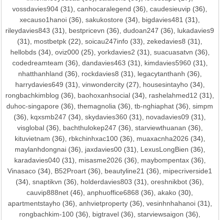
vossdavies904
(31),
canhocaralegend
(36),
caudesieuvip
(36),
xecauso1hanoi
(36),
sakukostore
(34),
bigdavies481
(31),
rileydavies843
(31),
bestpricevn
(36),
dudoan247
(36),
lukadavies9
(31),
mostbetpk
(22),
soicau247info
(33),
zekedavies8
(31),
hellobds
(34),
oviz000
(25),
yorkdavies2
(31),
suacuasatvn
(36),
codedreamteam
(36),
dandavies463
(31),
kimdavies5960
(31),
nhatthanhland
(36),
rockdavies8
(31),
legacytanthanh
(36),
harrydavies649
(31),
vinwondercity
(27),
housesintayho
(34),
rongbachkimblog
(36),
baohoxanhsocial
(34),
rashelahmed12
(31),
duhoc-singapore
(36),
themagnolia
(36),
tb-nghiaphat
(36),
simpm
(36),
kqxsmb247
(34),
skydavies360
(31),
novadavies09
(31),
visglobal
(36),
bachthulokep247
(36),
starviewthuanan
(36),
kituvietnam
(36),
rbkchinhxac100
(36),
muaxacnha2026
(34),
maylanhdongnai
(36),
jaxdavies00
(31),
LexusLongBien
(36),
karadavies040
(31),
misasme2026
(36),
maybompentax
(36),
Vinasaco
(34),
B52Proart
(36),
beautyline21
(36),
mipecriverside1
(34),
snaptikvn
(36),
holderdavies803
(31),
oreshnikbot
(36),
cauvip888net
(46),
anphuoffice6868
(36),
akako
(30),
apartmentstayho
(36),
anhvietproperty
(36),
vesinhnhahanoi
(31),
rongbachkim-100
(36),
bigtravel
(36),
starviewsaigon
(36),