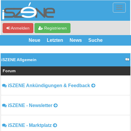
Anmelden
Registrieren
Neue
Letzten
News
Suche
iSZENE Allgemein
Forum
iSZENE Ankündigungen & Feedback
iSZENE - Newsletter
iSZENE - Marktplatz