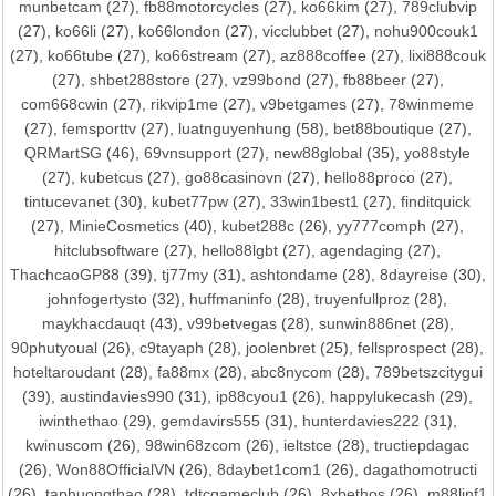
munbetcam
(27),
fb88motorcycles
(27),
ko66kim
(27),
789clubvip
(27),
ko66li
(27),
ko66london
(27),
vicclubbet
(27),
nohu900couk1
(27),
ko66tube
(27),
ko66stream
(27),
az888coffee
(27),
lixi888couk
(27),
shbet288store
(27),
vz99bond
(27),
fb88beer
(27),
com668cwin
(27),
rikvip1me
(27),
v9betgames
(27),
78winmeme
(27),
femsporttv
(27),
luatnguyenhung
(58),
bet88boutique
(27),
QRMartSG
(46),
69vnsupport
(27),
new88global
(35),
yo88style
(27),
kubetcus
(27),
go88casinovn
(27),
hello88proco
(27),
tintucevanet
(30),
kubet77pw
(27),
33win1best1
(27),
finditquick
(27),
MinieCosmetics
(40),
kubet288c
(26),
yy777comph
(27),
hitclubsoftware
(27),
hello88lgbt
(27),
agendaging
(27),
ThachcaoGP88
(39),
tj77my
(31),
ashtondame
(28),
8dayreise
(30),
johnfogertysto
(32),
huffmaninfo
(28),
truyenfullproz
(28),
maykhacdauqt
(43),
v99betvegas
(28),
sunwin886net
(28),
90phutyoual
(26),
c9tayaph
(28),
joolenbret
(25),
fellsprospect
(28),
hoteltaroudant
(28),
fa88mx
(28),
abc8nycom
(28),
789betszcitygui
(39),
austindavies990
(31),
ip88cyou1
(26),
happylukecash
(29),
iwinthethao
(29),
gemdavirs555
(31),
hunterdavies222
(31),
kwinuscom
(26),
98win68zcom
(26),
ieltstce
(28),
tructiepdagac
(26),
Won88OfficialVN
(26),
8daybet1com1
(26),
dagathomotructi
(26),
taphuongthao
(28),
tdtcgameclub
(26),
8xbethos
(26),
m88linf1