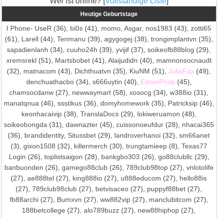
Wer ist online? [
Vollständige Liste
]
Heutige Geburtstage
I Phone- UseR
(36),
bi0s
(41),
momo
,
Asgar
,
nos1983
(43),
zotti65
(61),
Larell
(44),
Tenmanu
(39),
agygogej
(38),
trongimplantvn
(35),
sapadienlanh
(34),
cuuho24h
(39),
yvijif
(37),
soikeofb88blog
(29),
xremsrekl
(51),
Martsbobet
(41),
Alaijudidn
(40),
mamnonsocnaudt
(32),
matnacom
(43),
Dichthuatvn
(35),
KiuNM
(51),
JuliaFax
(49),
denchuathacbo
(34),
s666uytin
(40),
EdwinPrulp
(45),
chamsocdanw
(27),
newwaymart
(58),
xosocg
(34),
w388io
(31),
manatqnua
(46),
ssstikus
(36),
domyhomework
(35),
Patricksip
(46),
keonhacaivip
(38),
TranslaDocs
(29),
lokiweruamon
(48),
soikeobongda
(31),
dawnazter
(45),
cuissonoeufdur
(28),
nhacai365
(36),
brandidentity
,
Situssbet
(29),
landroverhanoi
(32),
sm66anet
(3),
gixon1508
(32),
killermerch
(30),
trungtamieep
(8),
Texas77
Login
(26),
toplistsaigon
(28),
bankgbo303
(26),
go88clubllc
(29),
banbuonden
(26),
gamego88club
(26),
789club98top
(27),
vnlotolife
(27),
ae888tel
(27),
king888io
(27),
u888educom
(27),
hello88is
(27),
789club98club
(27),
betvisaceo
(27),
puppyf88bet
(27),
fb88archi
(27),
Bumxvn
(27),
ww882vip
(27),
manclubitcom
(27),
188betcollege
(27),
alo789buzz
(27),
new88hiphop
(27),