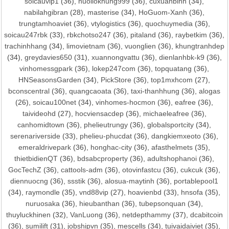
soicauvip1
(36),
nuoilokhung999
(36),
cuxuanbinh
(34),
nabilahgibran
(28),
masterise
(34),
HoGuom-Xanh
(36),
trungtamhoaviet
(36),
vtylogistics
(36),
quochuymedia
(36),
soicau247rbk
(33),
rbkchotso247
(36),
pitaland
(36),
raybetkim
(36),
trachinhhang
(34),
limovietnam
(36),
vuonglien
(36),
khungtranhdep
(34),
greydavies650
(31),
xuannongvattu
(36),
dienlanhbk-k9
(36),
vinhomessgpark
(36),
lokep247com
(36),
topquatang
(36),
HNSeasonsGarden
(34),
PickStore
(36),
top1mxhcom
(27),
bconscentral
(36),
quangcaoata
(36),
taxi-thanhhung
(36),
alogas
(26),
soicau100net
(34),
vinhomes-hocmon
(36),
eafree
(36),
taivideohd
(27),
hocviensacdep
(36),
michaeleafree
(36),
canhomidtown
(36),
phelieutrungy
(36),
globalsportcity
(34),
serenariverside
(33),
phelieu-phucdat
(36),
dangkiemxeoto
(36),
emeraldrivepark
(36),
honghac-city
(36),
afasthelmets
(35),
thietbidienQT
(36),
bdsabcproperty
(36),
adultshophanoi
(36),
GocTechZ
(36),
cattools-adm
(36),
otovinfastcu
(36),
cukcuk
(36),
diennuocng
(36),
ssstik
(36),
alosua-maytinh
(36),
portablepool1
(34),
raymondle
(35),
vnd88vip
(27),
hoavienbd
(33),
hnsofa
(35),
nuruosaka
(36),
hieubanthan
(36),
tubepsonquan
(34),
thuyluckhinen
(32),
VanLuong
(36),
netdepthammy
(37),
dcabitcoin
(36),
sumilift
(31),
jobshipvn
(35),
mescells
(34),
tuivaidaiviet
(35),