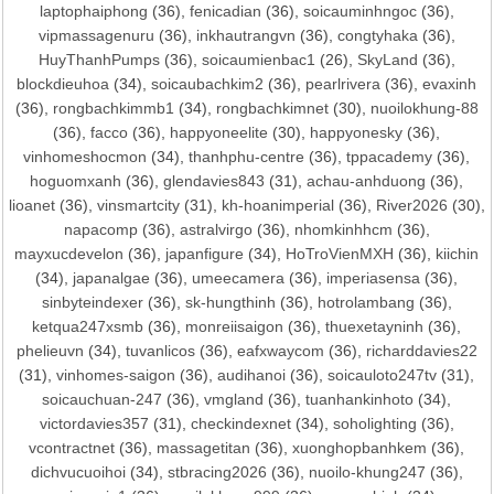
laptophaiphong
(36),
fenicadian
(36),
soicauminhngoc
(36),
vipmassagenuru
(36),
inkhautrangvn
(36),
congtyhaka
(36),
HuyThanhPumps
(36),
soicaumienbac1
(26),
SkyLand
(36),
blockdieuhoa
(34),
soicaubachkim2
(36),
pearlrivera
(36),
evaxinh
(36),
rongbachkimmb1
(34),
rongbachkimnet
(30),
nuoilokhung-88
(36),
facco
(36),
happyoneelite
(30),
happyonesky
(36),
vinhomeshocmon
(34),
thanhphu-centre
(36),
tppacademy
(36),
hoguomxanh
(36),
glendavies843
(31),
achau-anhduong
(36),
lioanet
(36),
vinsmartcity
(31),
kh-hoanimperial
(36),
River2026
(30),
napacomp
(36),
astralvirgo
(36),
nhomkinhhcm
(36),
mayxucdevelon
(36),
japanfigure
(34),
HoTroVienMXH
(36),
kiichin
(34),
japanalgae
(36),
umeecamera
(36),
imperiasensa
(36),
sinbyteindexer
(36),
sk-hungthinh
(36),
hotrolambang
(36),
ketqua247xsmb
(36),
monreiisaigon
(36),
thuexetayninh
(36),
phelieuvn
(34),
tuvanlicos
(36),
eafxwaycom
(36),
richarddavies22
(31),
vinhomes-saigon
(36),
audihanoi
(36),
soicauloto247tv
(31),
soicauchuan-247
(36),
vmgland
(36),
tuanhankinhoto
(34),
victordavies357
(31),
checkindexnet
(34),
soholighting
(36),
vcontractnet
(36),
massagetitan
(36),
xuonghopbanhkem
(36),
dichvucuoihoi
(34),
stbracing2026
(36),
nuoilo-khung247
(36),