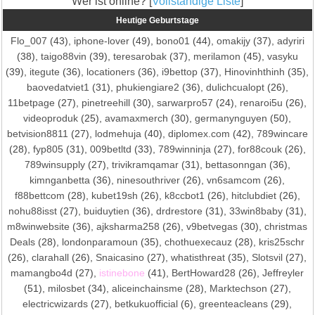
Wer ist online? [
Vollständige Liste
]
Heutige Geburtstage
Flo_007
(43),
iphone-lover
(49),
bono01
(44),
omakijy
(37),
adyriri
(38),
taigo88vin
(39),
teresarobak
(37),
merilamon
(45),
vasyku
(39),
itegute
(36),
locationers
(36),
i9bettop
(37),
Hinovinhthinh
(35),
baovedatviet1
(31),
phukiengiare2
(36),
dulichcualopt
(26),
11betpage
(27),
pinetreehill
(30),
sarwarpro57
(24),
renaroi5u
(26),
videoproduk
(25),
avamaxmerch
(30),
germanynguyen
(50),
betvision8811
(27),
lodmehuja
(40),
diplomex.com
(42),
789wincare
(28),
fyp805
(31),
009betltd
(33),
789winninja
(27),
for88couk
(26),
789winsupply
(27),
trivikramqamar
(31),
bettasonngan
(36),
kimnganbetta
(36),
ninesouthriver
(26),
vn6samcom
(26),
f88bettcom
(28),
kubet19sh
(26),
k8ccbot1
(26),
hitclubdiet
(26),
nohu88isst
(27),
buiduytien
(36),
drdrestore
(31),
33win8baby
(31),
m8winwebsite
(36),
ajksharma258
(26),
v9betvegas
(30),
christmas
Deals
(28),
londonparamoun
(35),
chothuexecauz
(28),
kris25schr
(26),
clarahall
(26),
Snaicasino
(27),
whatisthreat
(35),
Slotsvil
(27),
mamangbo4d
(27),
istinebone
(41),
BertHoward28
(26),
Jeffreyler
(51),
milosbet
(34),
aliceinchainsme
(28),
Marktechson
(27),
electricwizards
(27),
betkukuofficial
(6),
greenteacleans
(29),