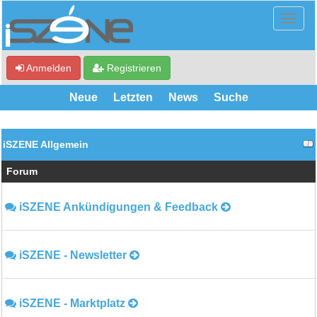
Anmelden
Registrieren
Neue
Letzten
News
Suche
iSZENE Allgemein
Forum
iSZENE Ankündigungen & Feedback
iSZENE - Newsletter
iSZENE - Marktplatz