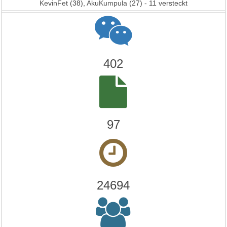
KevinFet
(38),
AkuKumpula
(27) - 11 versteckt
402
97
24694