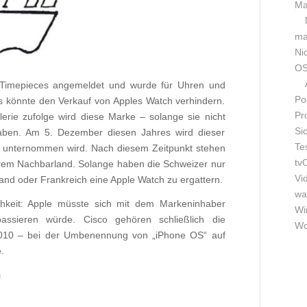
Ma
m
Ni
OS
Timepieces angemeldet und wurde für Uhren und
Po
s könnte den Verkauf von Apples Watch verhindern.
Pr
erie zufolge wird diese Marke – solange sie nicht
Si
haben. Am 5. Dezember diesen Jahres wird dieser
Te
ter unternommen wird. Nach diesem Zeitpunkt stehen
tv
erem Nachbarland. Solange haben die Schweizer nur
Vi
land oder Frankreich eine Apple Watch zu ergattern.
wa
ichkeit: Apple müsste sich mit dem Markeninhaber
Wi
assieren würde. Cisco gehören schließlich die
Wo
010 – bei der Umbenennung von „iPhone OS“ auf
.
h