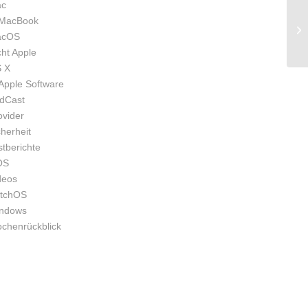
c
MacBook
acOS
cht Apple
 X
Apple Software
dCast
ovider
cherheit
stberichte
OS
deos
tchOS
ndows
chenrückblick