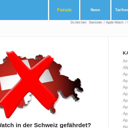
Forum
News
Tarifve
Du bist hier:
Startseite
/
Apple Watch
/
K
Ai
Al
Ap
Ap
Ap
Ap
Ap
Ap
Ap
Ap
atch in der Schweiz gefährdet?
Ap