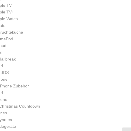
ple TV
ple TV+
ple Watch
ats
rüchteküche
mePod
loud
S
Jailbreak
ad
adOS
hone
iPhone Zubehör
od
zene
Christmas Countdown
unes
ynotes
degeräte