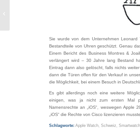
Apple erweitert Maps
um Bilder und
Bewertungen von
TripAdvisor und
Booking....
Sie wurde von dem Unternehmen Leonard 
Bestandteile von Uhren geschützt. Genau da
Einem Bericht des Business Montres & Joaill
verlängert wird – 30 Jahre lang Bestand 
Eintrag dann also gelöscht, falls nichts wei
dann die Türen offen für den Verkauf in uns
die Möglichkeit, bei einem Besuch in Deutsch
Es gibt allerdings noch eine weitere Mögl
einigen, was ja nicht zum ersten Mal p
Namensrechte an „iOS“, weswegen Apple 2
„iOS“ die Rechte von Cisco lizenzieren musste
Schlagworte:
Apple Watch
,
Schweiz
,
Smartwatc