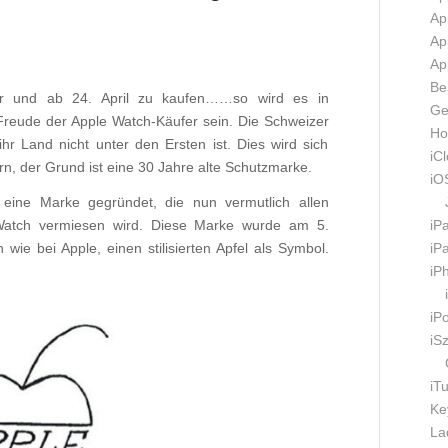
Ap
Ap
Ap
Be
bar und ab 24. April zu kaufen……so wird es in
Ge
Freude der Apple Watch-Käufer sein. Die Schweizer
Ho
r Land nicht unter den Ersten ist. Dies wird sich
iC
n, der Grund ist eine 30 Jahre alte Schutzmarke.
iO
ine Marke gegründet, die nun vermutlich allen
iP
 Watch vermiesen wird. Diese Marke wurde am 5.
iP
ie bei Apple, einen stilisierten Apfel als Symbol.
iP
iP
iS
iT
Ke
La