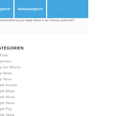
rgleich
Handyvergleich
Markteinführung der Apple Watch in der Schweiz gefährdet?
ATEGORIEN
rPods
lgemein
p der Woche
p News
p Store
ple Acarde
ple Maps
ple Music
ple News
ple Pay
ple Store