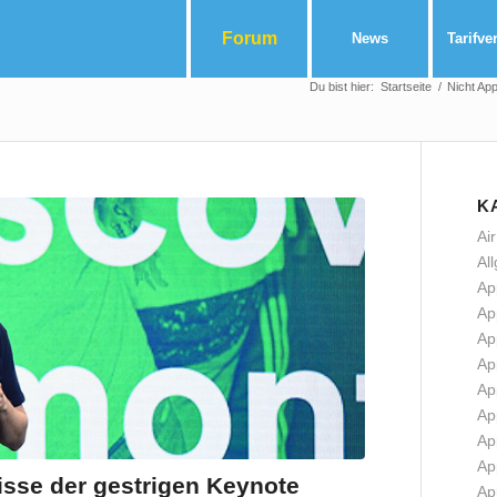
Forum
News
Tarifve
Du bist hier:
Startseite
/
Nicht App
K
Ai
Al
Ap
Ap
Ap
Ap
Ap
Ap
Ap
Ap
isse der gestrigen Keynote
Ap