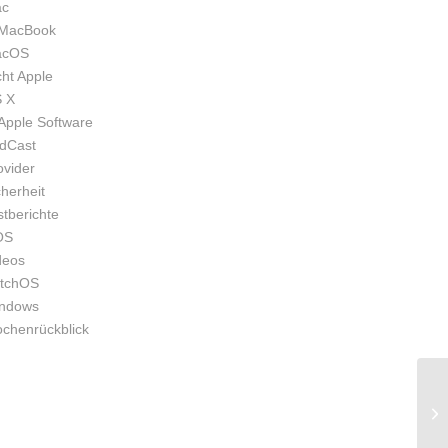
c
MacBook
acOS
cht Apple
 X
Apple Software
dCast
ovider
cherheit
stberichte
OS
deos
tchOS
ndows
chenrückblick