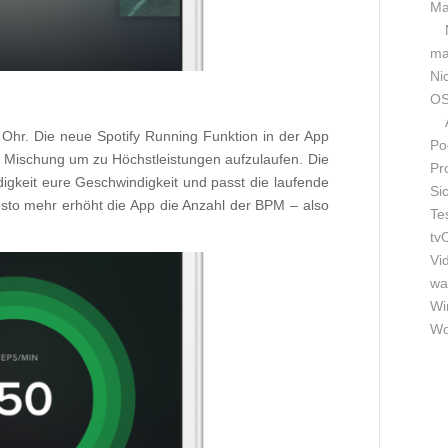
Ma
m
Ni
OS
s Ohr. Die neue Spotify Running Funktion in der App
Po
e Mischung um zu Höchstleistungen aufzulaufen. Die
Pr
gkeit eure Geschwindigkeit und passt die laufende
Si
desto mehr erhöht die App die Anzahl der BPM – also
Te
tv
Vi
wa
Wi
Wo