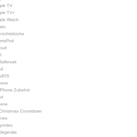
ple TV
ple TV+
ple Watch
ats
rüchteküche
mePod
loud
S
Jailbreak
ad
adOS
hone
iPhone Zubehör
od
zene
Christmas Countdown
unes
ynotes
degeräte