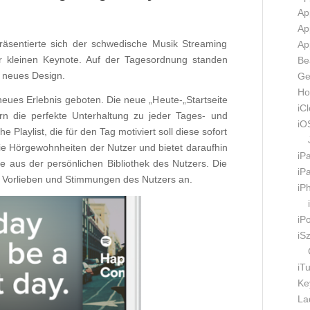
Ap
Ap
äsentierte sich der schwedische Musik Streaming
Ap
er kleinen Keynote. Auf der Tagesordnung standen
Be
 neues Design.
Ge
Ho
neues Erlebnis geboten. Die neue „Heute-„Startseite
iC
ern die perfekte Unterhaltung zu jeder Tages- und
iO
e Playlist, die für den Tag motiviert soll diese sofort
ie Hörgewohnheiten der Nutzer und bietet daraufhin
iP
ie aus der persönlichen Bibliothek des Nutzers. Die
iP
n Vorlieben und Stimmungen des Nutzers an.
iP
iP
iS
iT
Ke
La