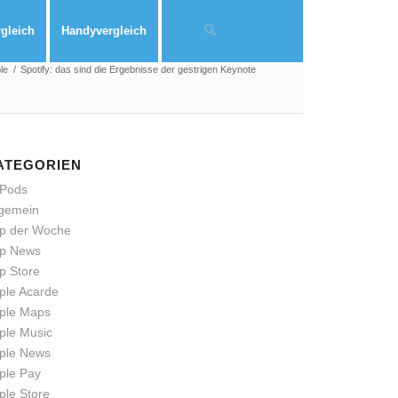
rgleich
Handyvergleich
le
/
Spotify: das sind die Ergebnisse der gestrigen Keynote
ATEGORIEN
rPods
lgemein
p der Woche
p News
p Store
ple Acarde
ple Maps
ple Music
ple News
ple Pay
ple Store