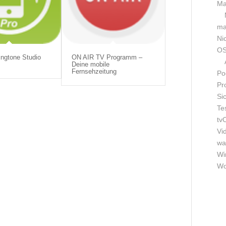
Ma
m
Ni
OS
ingtone Studio
ON AIR TV Programm –
Deine mobile
Fernsehzeitung
Po
Pr
Si
Te
tv
Vi
wa
Wi
Wo