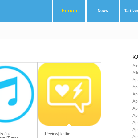
Forum
News
Tarifve
K
Ai
Al
Ap
Ap
Ap
Ap
Ap
Ap
Ap
Ap
s (inkl.
[Review] krittiq
Ap