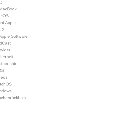
c
MacBook
acOS
cht Apple
 X
Apple Software
dCast
ovider
cherheit
stberichte
OS
deos
tchOS
ndows
chenrückblick