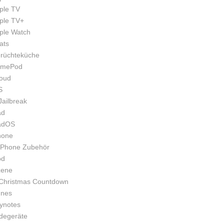
ple TV
ple TV+
ple Watch
ats
rüchteküche
mePod
loud
S
Jailbreak
ad
adOS
hone
iPhone Zubehör
od
zene
Christmas Countdown
unes
ynotes
degeräte