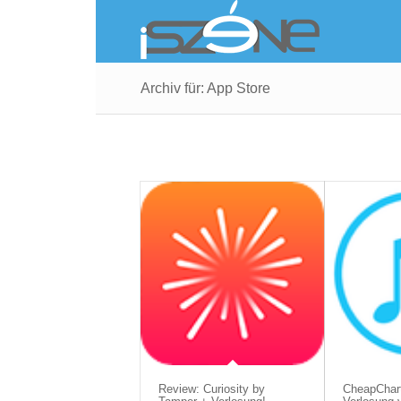
Archiv für: App Store
Review: Curiosity by
CheapChart