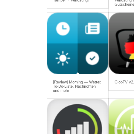
Tamper + Verlosung!
Verlosung 
Gutscheine
[Review] Morning — Wetter,
GlobTV v2
To-Do-Liste, Nachrichten
und mehr