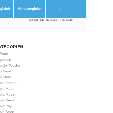
rgleich
Handyvergleich
Du bist hier:
Startseite
/
App Store
ATEGORIEN
rPods
lgemein
p der Woche
p News
p Store
ple Acarde
ple Maps
ple Music
ple News
ple Pay
ple Store