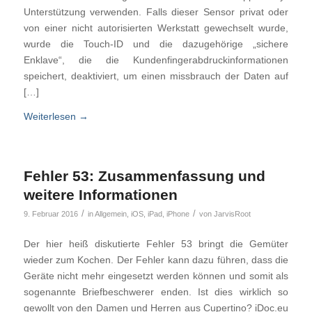
Unterstützung verwenden. Falls dieser Sensor privat oder
von einer nicht autorisierten Werkstatt gewechselt wurde,
wurde die Touch-ID und die dazugehörige „sichere
Enklave“, die die Kundenfingerabdruckinformationen
speichert, deaktiviert, um einen missbrauch der Daten auf
[…]
Weiterlesen
→
Fehler 53: Zusammenfassung und
weitere Informationen
/
/
9. Februar 2016
in
Allgemein
,
iOS
,
iPad
,
iPhone
von
JarvisRoot
Der hier heiß diskutierte Fehler 53 bringt die Gemüter
wieder zum Kochen. Der Fehler kann dazu führen, dass die
Geräte nicht mehr eingesetzt werden können und somit als
sogenannte Briefbeschwerer enden. Ist dies wirklich so
gewollt von den Damen und Herren aus Cupertino? iDoc.eu