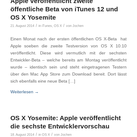
Apple veröffentlicht zweite
öffentliche Beta von iTunes 12 und
OS X Yosemite
/
/
21. August 2014
in
iTunes
,
OS X
von
Jochen
Einen Monat nach der ersten öffentlichen OS X-Beta hat
Apple soeben die zweite Testversion von OS X 10.10
veröffentlicht. Diese wird vermutlich mit der sechsten
Entwickler-Beta – welche bereits am Montag veröffentlicht
wurde – identisch sein und steht eingetragenen Testern
über den Mac App Store zum Download bereit. Dort lässt
sich ebenfalls eine neue Beta […]
Weiterlesen
→
OS X Yosemite: Apple veröffentlicht
die sechste Entwicklervorschau
/
/
18. August 2014
in
OS X
von
Jochen