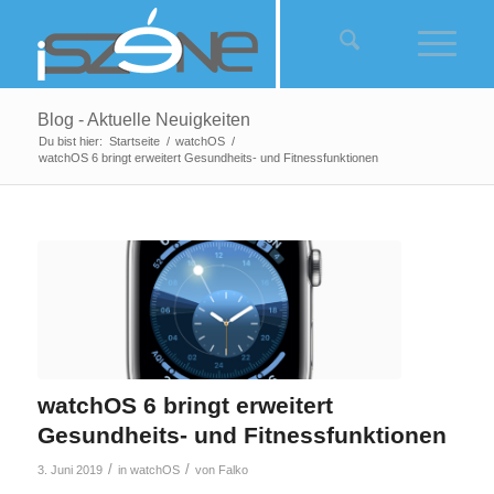
Blog - Aktuelle Neuigkeiten
Du bist hier:
Startseite
/
watchOS
/
watchOS 6 bringt erweitert Gesundheits- und Fitnessfunktionen
watchOS 6 bringt erweitert
Gesundheits- und Fitnessfunktionen
/
/
3. Juni 2019
in
watchOS
von
Falko