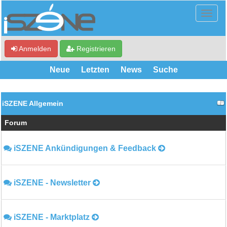
Anmelden
Registrieren
Neue
Letzten
News
Suche
iSZENE Allgemein
Forum
iSZENE Ankündigungen & Feedback
iSZENE - Newsletter
iSZENE - Marktplatz