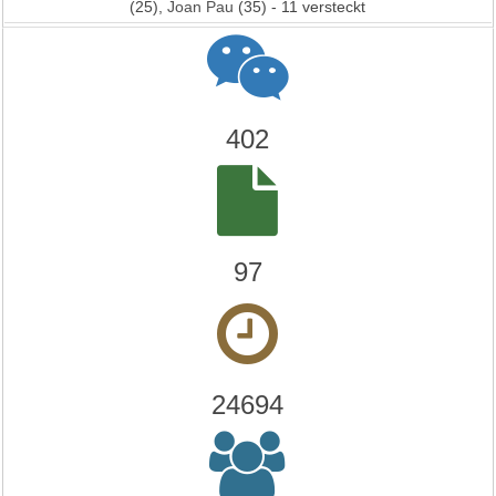
(25),
Joan Pau
(35) - 11 versteckt
402
97
24694