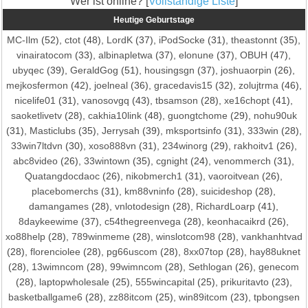
Wer ist online? [
Vollständige Liste
]
Heutige Geburtstage
MC-Ilm
(52),
ctot
(48),
LordK
(37),
iPodSocke
(31),
theastonnt
(35),
vinairatocom
(33),
albinapletwa
(37),
elonune
(37),
OBUH
(47),
ubyqec
(39),
GeraldGog
(51),
housingsgn
(37),
joshuaorpin
(26),
mejkosfermon
(42),
joelneal
(36),
gracedavis15
(32),
zolujtrma
(46),
nicelife01
(31),
vanosovgq
(43),
tbsamson
(28),
xe16chopt
(41),
saoketlivetv
(28),
cakhia10link
(48),
guongtchome
(29),
nohu90uk
(31),
Masticlubs
(35),
Jerrysah
(39),
mksportsinfo
(31),
333win
(28),
33win7ltdvn
(30),
xoso888vn
(31),
234winorg
(29),
rakhoitv1
(26),
abc8video
(26),
33wintown
(35),
cgnight
(24),
venommerch
(31),
Quatangdocdaoc
(26),
nikobmerch1
(31),
vaoroitvean
(26),
placebomerchs
(31),
km88vninfo
(28),
suicideshop
(28),
damangames
(28),
vnlotodesign
(28),
RichardLoarp
(41),
8daykeewime
(37),
c54thegreenvega
(28),
keonhacaikrd
(26),
xo88help
(28),
789winmeme
(28),
winslotcom98
(28),
vankhanhtvad
(28),
florenciolee
(28),
pg66uscom
(28),
8xx07top
(28),
hay88uknet
(28),
13wimncom
(28),
99wimncom
(28),
Sethlogan
(26),
genecom
(28),
laptopwholesale
(25),
555wincapital
(25),
prikuritavto
(23),
basketballgame6
(28),
zz88itcom
(25),
win89itcom
(23),
tpbongsen