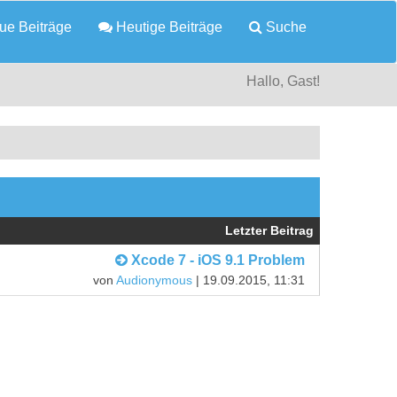
e Beiträge
Heutige Beiträge
Suche
Hallo, Gast!
Letzter Beitrag
Xcode 7 - iOS 9.1 Problem
von
Audionymous
| 19.09.2015, 11:31