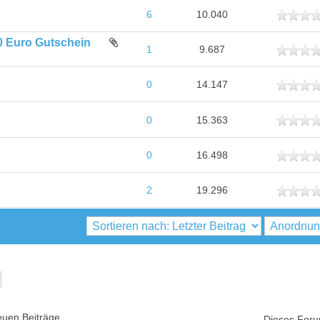
ttlich
6
10.040
0 Euro Gutschein
ttlich
1
9.687
ttlich
0
14.147
ttlich
0
15.363
ttlich
0
16.498
ttlich
2
19.296
uen Beiträge
Dieses Foru