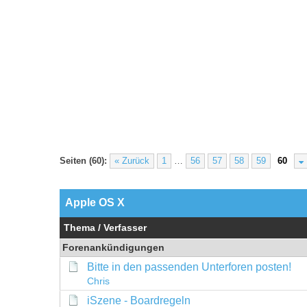
Seiten (60):
« Zurück
1
…
56
57
58
59
60
Apple OS X
Thema
/
Verfasser
Forenankündigungen
Bitte in den passenden Unterforen posten!
Chris
iSzene - Boardregeln