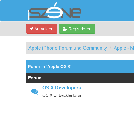
Anmelden
Registrieren
Apple iPhone Forum und Community
Apple - 
Foren in 'Apple OS X'
Forum
OS X Developers
OS X Entwicklerforum