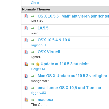
Chris
Normale Themen
OS X 10.5.5 "Mail" aktivieren (einrichte
0 Bewertung(en) - 0 von 5 durchschni
1
2
3
4
5
hBLOXs
10.5.5
0 Bewertung(en) - 0 von 5 durchschni
1
2
3
4
5
wargl
OSX 10.5.4 & 10.6
0 Bewertung(en) - 0 von 5 durchschni
1
2
3
4
5
ragingbull
OSX Virtuell
0 Bewertung(en) - 0 von 5 durchschni
1
2
3
4
5
light86
Update auf 10.5.3 tut nicht...
0 Bewertung(en) - 0 von 5 durchschni
1
2
3
4
5
Holger M
Mac OS X Update auf 10.5.3 verfügbar
0 Bewertung(en) - 0 von 5 durchschni
1
2
3
4
5
mongostarr
email unter OS X 10,5 und T-online
0 Bewertung(en) - 0 von 5 durchschni
1
2
3
4
5
tiggerw83
mac osx
0 Bewertung(en) - 0 von 5 durchschni
1
2
3
4
5
The Game