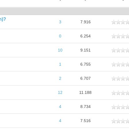
-
-
n)?
ttlich
3
7.916
ttlich
0
6.254
ttlich
10
9.151
ttlich
1
6.755
ttlich
2
6.707
ttlich
12
11.188
ttlich
4
8.734
ttlich
4
7.516