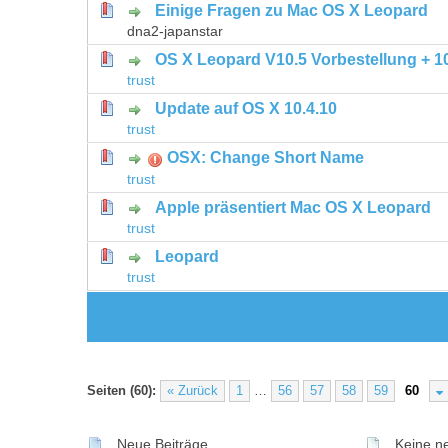
Einige Fragen zu Mac OS X Leopard
0 Bewertung(en) - 0 von 5 durchschni
1
2
3
4
5
dna2-japanstar
OS X Leopard V10.5 Vorbestellung + 1
0 Bewertung(en) - 0 von 5 durchschni
1
2
3
4
5
trust
Update auf OS X 10.4.10
0 Bewertung(en) - 0 von 5 durchschni
1
2
3
4
5
trust
OSX: Change Short Name
0 Bewertung(en) - 0 von 5 durchschni
1
2
3
4
5
trust
Apple präsentiert Mac OS X Leopard
0 Bewertung(en) - 0 von 5 durchschni
1
2
3
4
5
trust
Leopard
0 Bewertung(en) - 0 von 5 durchschni
1
2
3
4
5
trust
Seiten (60):
« Zurück
1
…
56
57
58
59
60
Neue Beiträge
Keine ne