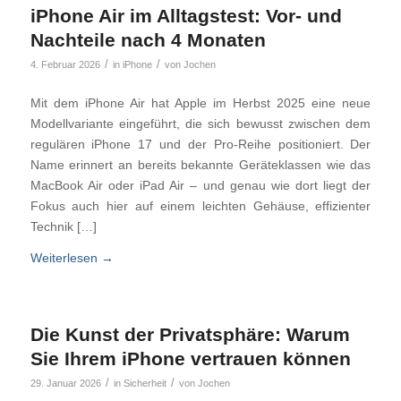
iPhone Air im Alltagstest: Vor- und
Nachteile nach 4 Monaten
/
/
4. Februar 2026
in
iPhone
von
Jochen
Mit dem iPhone Air hat Apple im Herbst 2025 eine neue
Modellvariante eingeführt, die sich bewusst zwischen dem
regulären iPhone 17 und der Pro-Reihe positioniert. Der
Name erinnert an bereits bekannte Geräteklassen wie das
MacBook Air oder iPad Air – und genau wie dort liegt der
Fokus auch hier auf einem leichten Gehäuse, effizienter
Technik […]
Weiterlesen
→
Die Kunst der Privatsphäre: Warum
Sie Ihrem iPhone vertrauen können
/
/
29. Januar 2026
in
Sicherheit
von
Jochen