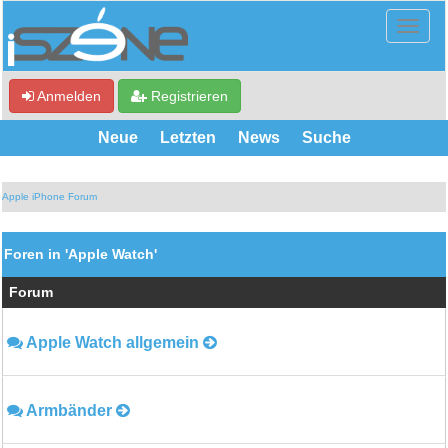
Anmelden
Registrieren
Neue
Letzten
News
Suche
Apple iPhone Forum
Foren in 'Apple Watch'
Forum
Apple Watch allgemein
Armbänder