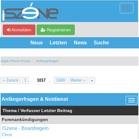
Anmelden
Registrieren
Neue
Letzten
News
Suche
Apple iPhone Forum
Anfängerfragen
« Zurück
1
…
1017
…
1049
Weiter »
Anfängerfragen & Notdienst
Thema
/
Verfasser
Letzter Beitrag
Forenankündigungen
iSzene - Boardregeln
Chris