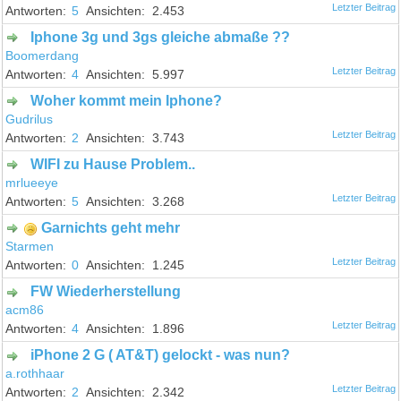
5
2.453
Iphone 3g und 3gs gleiche abmaße ??
Boomerdang
4
5.997
Woher kommt mein Iphone?
Gudrilus
2
3.743
WIFI zu Hause Problem..
mrlueeye
5
3.268
Garnichts geht mehr
Starmen
0
1.245
FW Wiederherstellung
acm86
4
1.896
iPhone 2 G ( AT&T) gelockt - was nun?
a.rothhaar
2
2.342