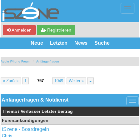
Anmelden
Registrieren
Neue
Letzten
News
Suche
Apple iPhone Forum
Anfängerfragen
« Zurück
1
…
757
…
1049
Weiter »
Anfängerfragen & Notdienst
Thema
/
Verfasser
Letzter Beitrag
Forenankündigungen
iSzene - Boardregeln
Chris