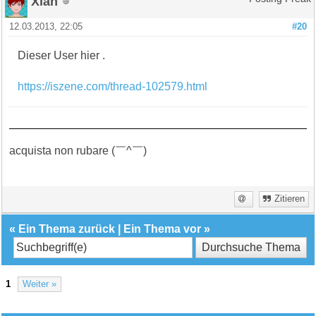
Xlan
12.03.2013, 22:05
#20
Dieser User hier .
https://iszene.com/thread-102579.html
acquista non rubare (￣^￣)ゞ
Zitieren
«
Ein Thema zurück
|
Ein Thema vor
»
1
Weiter »