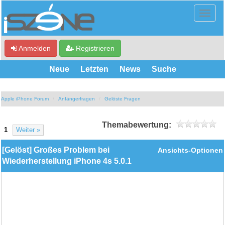
Anmelden
Registrieren
Neue
Letzten
News
Suche
Apple iPhone Forum
Anfängerfragen
Gelöste Fragen
Themabewertung:
1
Weiter »
[Gelöst] Großes Problem bei
Ansichts-Optionen
Wiederherstellung iPhone 4s 5.0.1