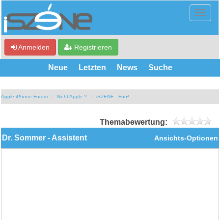
Anmelden
Registrieren
Neue
Letzten
News
Suche
Apple iPhone Forum
Nicht Apple ?
iSZENE - Fun³
Themabewertung:
Dr. Sommer - Assistent
Ansichts-Optionen