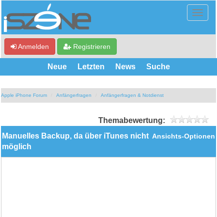
Anmelden
Registrieren
Neue
Letzten
News
Suche
Apple iPhone Forum
Anfängerfragen
Anfängerfragen & Notdienst
Themabewertung:
Manuelles Backup, da über iTunes nicht
Ansichts-Optionen
möglich