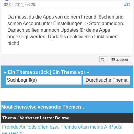
02.02.2011, 08:20
#11
Da musst du die Apps von deinem Freund löschen und
seinen Account unter Einstellungen -> Store abmelden.
Danach sollten nur noch Updates für deine Apps
angezeigt werden. Updates deaktivieren funktioniert
nicht!
Zitieren
«
Ein Thema zurück
|
Ein Thema vor
»
Möglicherweise verwandte Themen…
Thema / Verfasser
Letzter Beitrag
Fremde AirPods orten bzw. Fremde orten meine AirPods!
weisser435