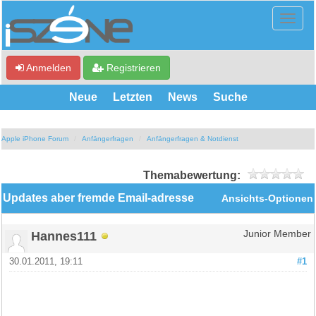
Anmelden
Registrieren
Neue
Letzten
News
Suche
Apple iPhone Forum
Anfängerfragen
Anfängerfragen & Notdienst
Themabewertung:
Updates aber fremde Email-adresse
Ansichts-Optionen
Hannes111
Junior Member
30.01.2011, 19:11
#1