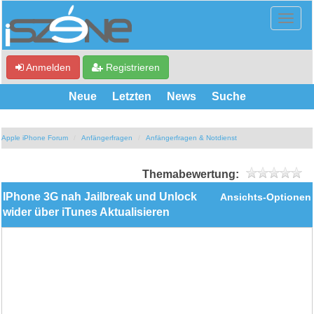
Anmelden
Registrieren
Neue
Letzten
News
Suche
Apple iPhone Forum
Anfängerfragen
Anfängerfragen & Notdienst
Themabewertung:
IPhone 3G nah Jailbreak und Unlock
Ansichts-Optionen
wider über iTunes Aktualisieren