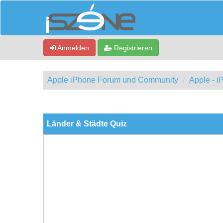
Anmelden
Registrieren
Apple iPhone Forum und Community
Apple - 
0 Bewertung(en) - 0 im Durchschnitt
1
2
3
4
5
Länder & Städte Quiz