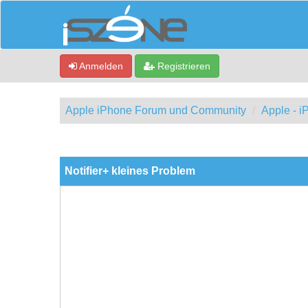
Anmelden
Registrieren
Apple iPhone Forum und Community
Apple - 
0 Bewertung(en) - 0 im Durchschnitt
1
2
3
4
5
Notifier+ kleines Problem