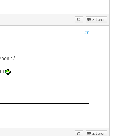
Zitieren
#7
hen :-/
cht
Zitieren