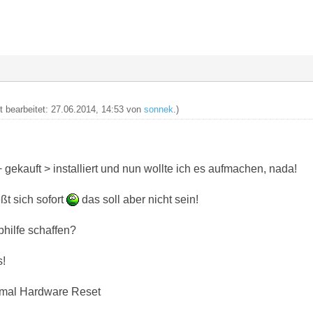
zt bearbeitet: 27.06.2014, 14:53 von
sonnek
.)
 gekauft > installiert und nun wollte ich es aufmachen, nada!
ßt sich sofort
das soll aber nicht sein!
bhilfe schaffen?
s!
 mal Hardware Reset