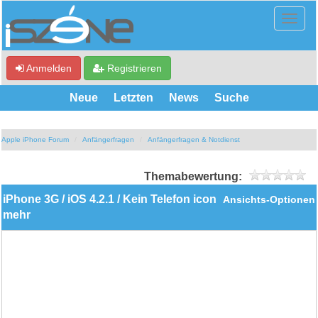
Anmelden
Registrieren
Neue
Letzten
News
Suche
Apple iPhone Forum
Anfängerfragen
Anfängerfragen & Notdienst
Themabewertung:
iPhone 3G / iOS 4.2.1 / Kein Telefon icon
Ansichts-Optionen
mehr