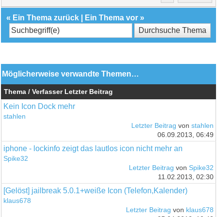
«
Ein Thema zurück
|
Ein Thema vor
»
Möglicherweise verwandte Themen…
Thema / Verfasser
Letzter Beitrag
Kein Icon Dock mehr
stahlen
Letzter Beitrag
von
stahlen
06.09.2013, 06:49
iphone - lockinfo zeigt das lautlos icon nicht mehr an
Spike32
Letzter Beitrag
von
Spike32
11.02.2013, 02:30
[Gelöst] jailbreak 5.0.1+weiße Icon (Telefon,Kalender)
klaus678
Letzter Beitrag
von
klaus678