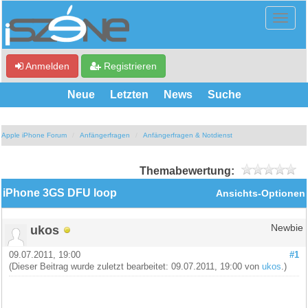
Anmelden
Registrieren
Neue
Letzten
News
Suche
Apple iPhone Forum
Anfängerfragen
Anfängerfragen & Notdienst
Themabewertung:
iPhone 3GS DFU loop
Ansichts-Optionen
ukos
Newbie
09.07.2011, 19:00
#1
(Dieser Beitrag wurde zuletzt bearbeitet: 09.07.2011, 19:00 von
ukos
.)