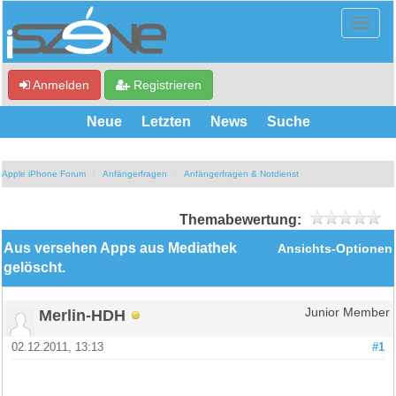
Anmelden
Registrieren
Neue
Letzten
News
Suche
Apple iPhone Forum
Anfängerfragen
Anfängerfragen & Notdienst
Themabewertung:
Aus versehen Apps aus Mediathek
Ansichts-Optionen
gelöscht.
Merlin-HDH
Junior Member
02.12.2011, 13:13
#1