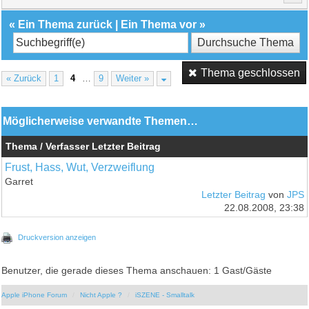
«
Ein Thema zurück
|
Ein Thema vor
»
Thema geschlossen
« Zurück
1
4
…
9
Weiter »
Möglicherweise verwandte Themen…
Thema / Verfasser
Letzter Beitrag
Frust, Hass, Wut, Verzweiflung
Garret
Letzter Beitrag
von
JPS
22.08.2008, 23:38
Druckversion anzeigen
Benutzer, die gerade dieses Thema anschauen: 1 Gast/Gäste
Apple iPhone Forum
Nicht Apple ?
iSZENE - Smalltalk