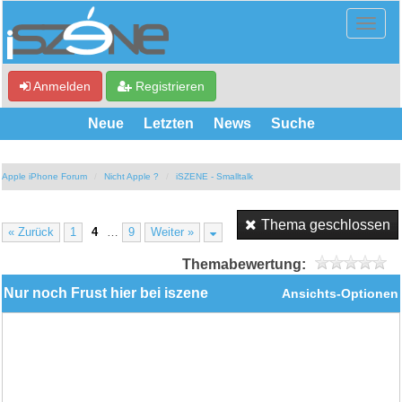
Anmelden
Registrieren
Neue
Letzten
News
Suche
Apple iPhone Forum
Nicht Apple ?
iSZENE - Smalltalk
Thema geschlossen
« Zurück
1
4
…
9
Weiter »
Themabewertung:
Nur noch Frust hier bei iszene
Ansichts-Optionen