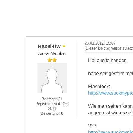
23.01.2012, 15:07
Hazel4tw
(Dieser Beitrag wurde zulet
Junior Member
Hallo miteinander,
habe seit gestern me
Flashlock:
http://www.suckmypic
Beiträge: 21
Registriert seit: Oct
Wie man sehen kann i
2011
angepasst wie es sein
Bewertung:
0
???:
http://www.suckmypi