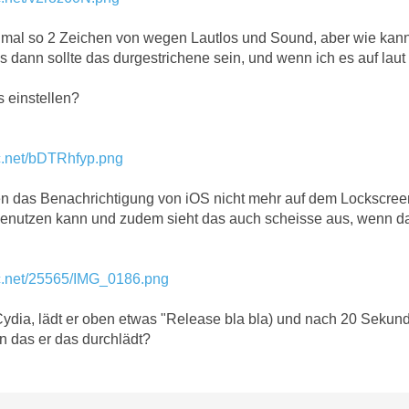
nmal so 2 Zeichen von wegen Lautlos und Sound, aber wie kann
os dann sollte das durgestrichene sein, und wenn ich es auf lau
 einstellen?
c.net/bDTRhfyp.png
en das Benachrichtigung von iOS nicht mehr auf dem Lockscree
benutzen kann und zudem sieht das auch scheisse aus, wenn das
c.net/25565/IMG_0186.png
Cydia, lädt er oben etwas "Release bla bla) und nach 20 Seku
 das er das durchlädt?