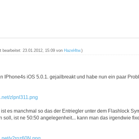
zt bearbeitet: 23.01.2012, 15:09 von
Hazel4tw
.)
in IPhone4s iOS 5.0.1. gejailbreakt und habe nun ein paar Pro
.net/zlpnl311.png
st es manchmal so das der Entriegler unter dem Flashlock Symb
 soll, ist ne 50:50 angelegenheit... kann man das irgendwie fix
c.net/v2roz60N.png