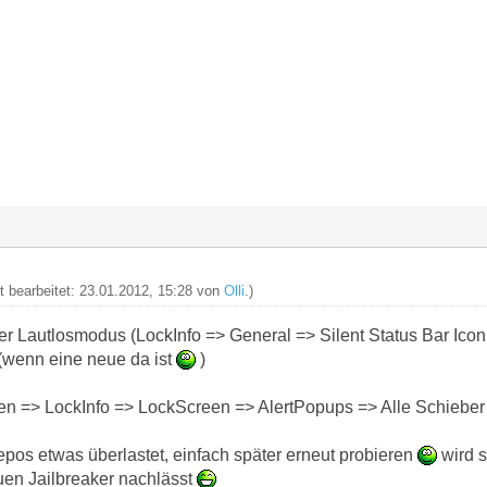
zt bearbeitet: 23.01.2012, 15:28 von
Olli
.)
der Lautlosmodus (LockInfo => General => Silent Status Bar Ico
 (wenn eine neue da ist
)
gen => LockInfo => LockScreen => AlertPopups => Alle Schieber a
epos etwas überlastet, einfach später erneut probieren
wird s
uen Jailbreaker nachlässt