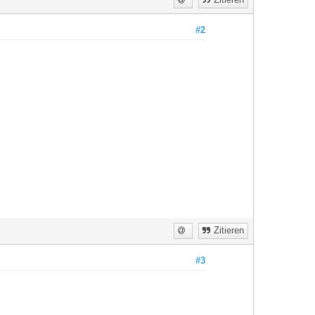
#2
Zitieren
#3