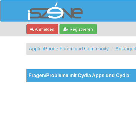
Anmelden
Registrieren
Apple iPhone Forum und Community
Anfänger
0 Bewertung(en) - 0 im Durchschnitt
1
2
3
4
5
Fragen/Probleme mit Cydia Apps und Cydia