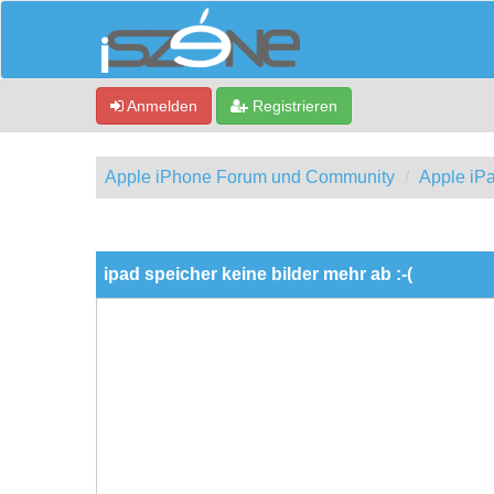
Anmelden
Registrieren
Apple iPhone Forum und Community
Apple iP
0 Bewertung(en) - 0 im Durchschnitt
1
2
3
4
5
ipad speicher keine bilder mehr ab :-(