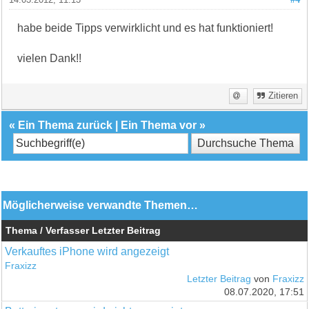
habe beide Tipps verwirklicht und es hat funktioniert!
vielen Dank!!
Zitieren
«
Ein Thema zurück
|
Ein Thema vor
»
Möglicherweise verwandte Themen…
Thema / Verfasser
Letzter Beitrag
Verkauftes iPhone wird angezeigt
Fraxizz
Letzter Beitrag
von
Fraxizz
08.07.2020, 17:51