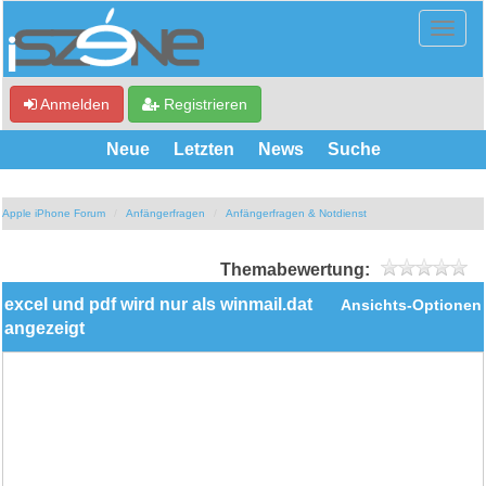
Anmelden
Registrieren
Neue
Letzten
News
Suche
Apple iPhone Forum
Anfängerfragen
Anfängerfragen & Notdienst
Themabewertung:
excel und pdf wird nur als winmail.dat
Ansichts-Optionen
angezeigt