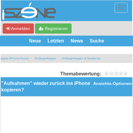
Anmelden
Registrieren
Neue
Letzten
News
Suche
Apple iPhone Forum
Anfängerfragen
Anfängerfragen & Notdienst
Themabewertung:
"Aufnahmen" wieder zurück ins iPhone
Ansichts-Optionen
kopieren?