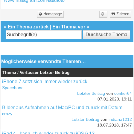
www.instagram.com/fatalfoto
Homepage
Zitieren
«
Ein Thema zurück
|
Ein Thema vor
»
Möglicherweise verwandte Themen…
Thema / Verfasser
Letzter Beitrag
iPhone 7 setzt sich immer wieder zurück
Spacebone
Letzter Beitrag
von
conker64
07.01.2020, 19:11
Bilder aus Aufnahmen auf Mac/PC und zurück mit Datum
crazy
Letzter Beitrag
von
indiana1212
18.07.2018, 17:47
iPad 4 - kann ich wieder zurück zu iOS 6.1?