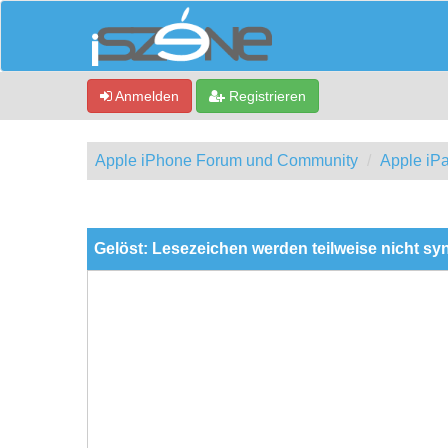
Anmelden
Registrieren
Apple iPhone Forum und Community
Apple iP
0 Bewertung(en) - 0 im Durchschnitt
1
2
3
4
5
Gelöst: Lesezeichen werden teilweise nicht sy