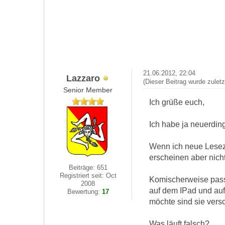
21.06.2012, 22:04
Lazzaro
(Dieser Beitrag wurde zulet
Senior Member
Ich grüße euch,
Ich habe ja neuerding
Wenn ich neue Leseze
erscheinen aber nich
Beiträge: 651
Registriert seit: Oct
Komischerweise passi
2008
auf dem IPad und au
Bewertung:
17
möchte sind sie ver
Was läuft falsch?