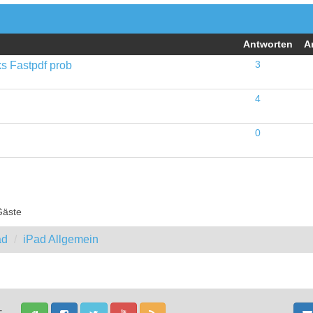
Antworten
A
ks Fastpdf prob
3
4
0
Gäste
ad
iPad Allgemein
-