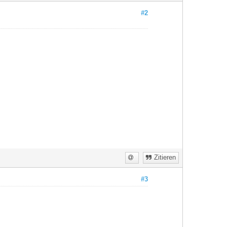
#2
Zitieren
#3