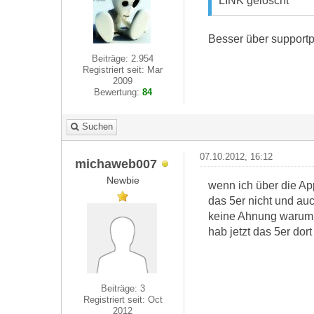
LINK gelöscht
Besser über supportpr
Beiträge: 2.954
Registriert seit: Mar
2009
Bewertung:
84
Suchen
07.10.2012, 16:12
michaweb007
Newbie
wenn ich über die Ap
das 5er nicht und auch
keine Ahnung warum
hab jetzt das 5er dort 
Beiträge: 3
Registriert seit: Oct
2012