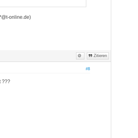
**@t-online.de)
Zitieren
#8
t ???