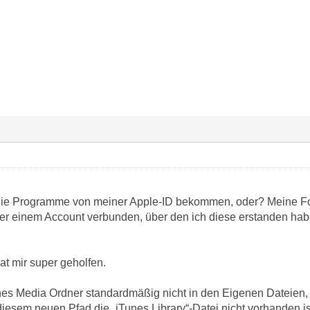
die Programme von meiner Apple-ID bekommen, oder? Meine Fo
der einem Account verbunden, über den ich diese erstanden hab
at mir super geholfen.
nes Media Ordner standardmäßig nicht in den Eigenen Dateien,
 diesem neuen Pfad die „iTunes Library“-Datei nicht vorhanden 