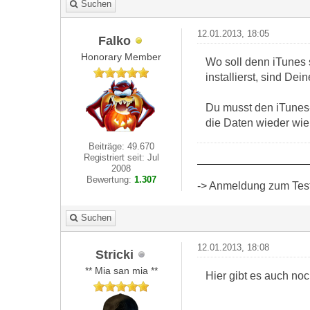
Suchen
12.01.2013, 18:05
Falko
Honorary Member
Wo soll denn iTune
installierst, sind D
Du musst den iTunes-
die Daten wieder wi
Beiträge: 49.670
Registriert seit: Jul
2008
Bewertung:
1.307
-> Anmeldung zum Test 
Suchen
12.01.2013, 18:08
Stricki
** Mia san mia **
Hier gibt es auch no