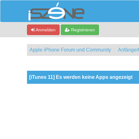
Anmelden
Registrieren
Apple iPhone Forum und Community
Anfänger
0 Bewertung(en) - 0 im Durchschnitt
1
2
3
4
5
[iTunes 11] Es werden keine Apps angezeigt