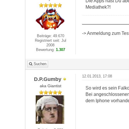
Die Apps hast Du aber
Mediathek?!
-> Anmeldung zum Test 
Beiträge: 49.670
Registriert seit: Jul
2008
Bewertung:
1.307
Suchen
12.01.2013, 17:08
D.P.Gumby
aka Giantist
So wird es sein Falko
Bei angeschlossenem 
dem Iphone vorhande