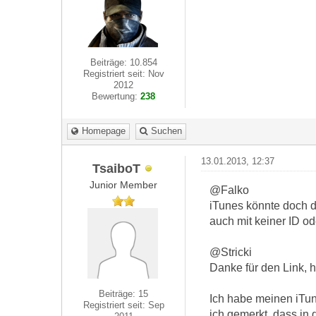
Beiträge: 10.854
Registriert seit: Nov
2012
Bewertung:
238
Homepage
Suchen
13.01.2013, 12:37
TsaiboT
Junior Member
@Falko
iTunes könnte doch 
auch mit keiner ID o
@Stricki
Danke für den Link, h
Beiträge: 15
Ich habe meinen iTu
Registriert seit: Sep
ich gemerkt, dass in