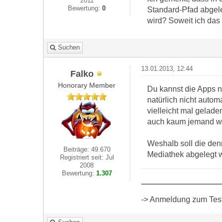
2011
Bewertung:
0
Standard-Pfad abgele
wird? Soweit ich das 
Suchen
13.01.2013, 12:44
Falko
Honorary Member
Du kannst die Apps na
natürlich nicht auto
vielleicht mal gelad
auch kaum jemand w
Weshalb soll die denn
Beiträge: 49.670
Mediathek abgelegt w
Registriert seit: Jul
2008
Bewertung:
1.307
-> Anmeldung zum Test 