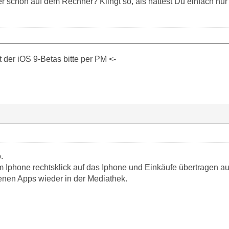
 schon auf dem Rechner? Klingt so, als hättest Du einfach nur iT
der iOS 9-Betas bitte per PM <-
.
Iphone rechtsklick auf das Iphone und Einkäufe übertragen a
nen Apps wieder in der Mediathek.