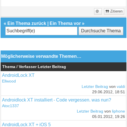
Zitieren
«
Ein Thema zurück
|
Ein Thema vor
»
Möglicherweise verwandte Themen…
Thema / Verfasser
Letzter Beitrag
AndroidLock XT
Ellwood
Letzter Beitrag
von
valdi
29.06.2012, 18:51
Androidlock XT installiert - Code vergessen. was nun?
Atoc1337
Letzter Beitrag
von
liphone
05.01.2012, 19:26
AndroidLock XT + iOS 5