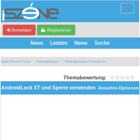
Anmelden
Registrieren
Neue
Letzten
News
Suche
Apple iPhone Forum
Anfängerfragen
Anfängerfragen & Notdienst
Themabewertung:
AndroidLock XT und Sperre verwenden
Ansichts-Optionen