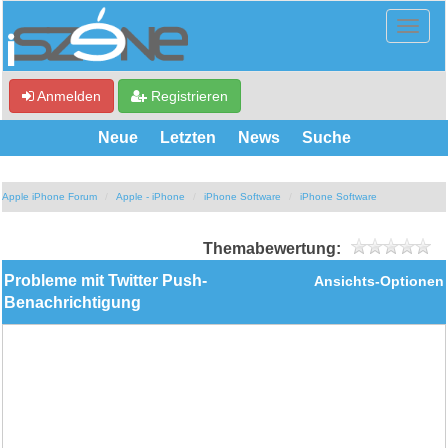
Anmelden
Registrieren
Neue
Letzten
News
Suche
Apple iPhone Forum
Apple - iPhone
iPhone Software
iPhone Software
Themabewertung:
Probleme mit Twitter Push-
Ansichts-Optionen
Benachrichtigung