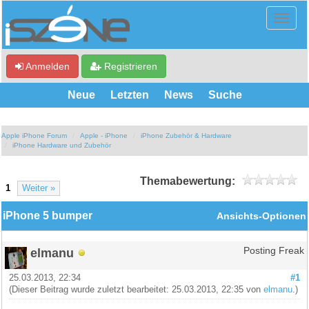
Anmelden
Registrieren
Neue
Letzten
News
Suche
Apple iPhone Forum
Apple - iPhone
iPhone Zubehör & Hardware
iPhone Hardware und Zubehör
Themabewertung:
1
Weiter »
iPhone 5 bumper
Ansichts-Optionen
elmanu
Posting Freak
25.03.2013, 22:34
#1
(Dieser Beitrag wurde zuletzt bearbeitet: 25.03.2013, 22:35 von
elmanu
.)