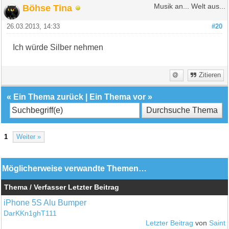
Böhse Tina
Musik an... Welt aus...
26.03.2013, 14:33
#20
Ich würde Silber nehmen
Zitieren
«
Ein Thema zurück
|
Ein Thema vor
»
1
Weiter »
Möglicherweise verwandte Themen…
Thema / Verfasser
Letzter Beitrag
iPhone 5S Alu Bumper
DarKKn1ghT111
Letzter Beitrag
von
Saint