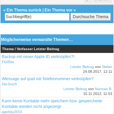
«
Ein Thema zurück
|
Ein Thema vor
»
Möglicherweise verwandte Themen…
Thema / Verfasser
Letzter Beitrag
Backup mit neuer Apple ID verknüpfen?!
Flo05er
Letzter Beitrag
von
Stefan
24.08.2017, 12:11
iMessage auf ipad mit Telefonnummer verknüpfen?
DerJosch
Letzter Beitrag
von
Norman B.
15.11.2012, 11:53
Kann keine Kontakte mehr speichern bzw. gespeicherte
Kontakte werden nicht angezeigt
agelsky2010