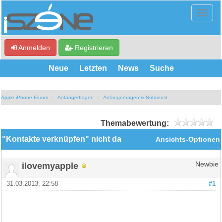
Anmelden
Registrieren
Neue
Letzten
News
Suche
Apple iPhone Forum
Anfängerfragen
Anfängerfragen & Notdienst
Themabewertung:
"Kontakte verknüpfen" nicht da
Ansichts-Optionen
ilovemyapple
Newbie
31.03.2013, 22:58
#1