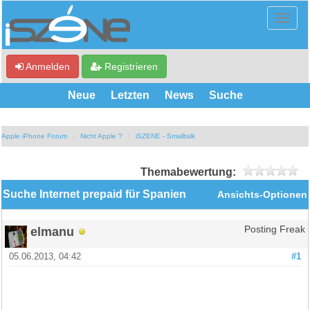
Anmelden
Registrieren
Neue
Letzten
News
Suche
Apple iPhone Forum
Nicht Apple ?
iSZENE - Smalltalk
Themabewertung:
Suche Internet prepaid für Spanien
Ansichts-Optionen
elmanu
Posting Freak
05.06.2013, 04:42
#1