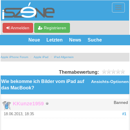
Anmelden
Registrieren
Neue
Letzten
News
Suche
Apple iPhone Forum
Apple iPad
iPad Allgemein
Themabewertung:
Wie bekomme ich Bilder vom iPad auf
Ansichts-Optionen
das MacBook?
KKunze1959
Banned
18.06.2013, 18:35
#1