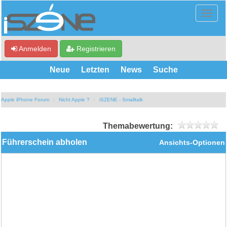
Anmelden
Registrieren
Neue
Letzten
News
Suche
Apple iPhone Forum
Nicht Apple ?
iSZENE - Smalltalk
Themabewertung:
Führerschein abholen
Ansichts-Optionen