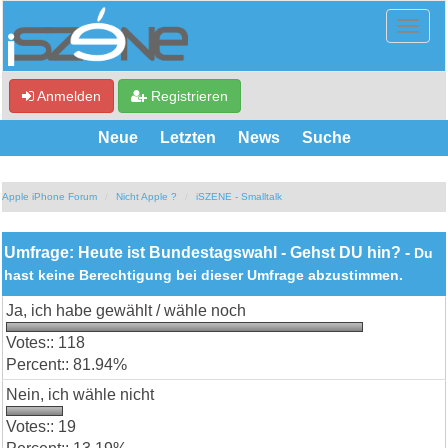
Anmelden
Registrieren
Neue
Letzten
News
Suche
Apple iPhone Forum
Nicht Apple ?
iSZENE - Smalltalk
Umfrage: Heute ist Bundestagswahl - Gehst DU hin? -
Du
hast keine Berechtigung bei dieser Umfrage abzustimmen.
Ja, ich habe gewählt / wähle noch
118
81.94%
Nein, ich wähle nicht
19