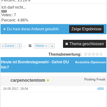
13.19%
Ich darf nicht...
7
4.86%
∗ Du hast diese Antwort gewählt.
Zeige Ergebnisse
Thema geschlossen
« Zurück
1
…
11
Weiter »
Themabewertung:
Heute ist Bundestagswahl - Gehst DU
Ansichts-Optionen
hin?
carpenoctemtom
Posting Freak
24.09.2017, 19:04
#201