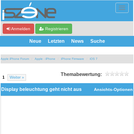
Anmelden
Registrieren
Neue
Letzten
News
Suche
Apple iPhone Forum
Apple - iPhone
iPhone Firmware
iOS 7
Themabewertung:
1
Weiter »
Display beleuchtung geht nicht aus
Ansichts-Optionen