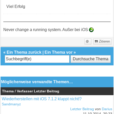
Viel Erfolg
Never change a running system. Außer bei iOS
Zitieren
«
Ein Thema zurück
|
Ein Thema vor
»
Möglicherweise verwandte Themen…
Thema / Verfasser
Letzter Beitrag
Wiederherstellen mit iOS 7.1.2 klappt nicht!?
Sandmanyz
Letzter Beitrag
von
Darius
11.10.2014, 20:23