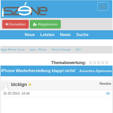
Anmelden
Registrieren
Neue
Letzten
News
Suche
Apple iPhone Forum
Apple - iPhone
iPhone Firmware
iOS 7
Themabewertung:
iPhone Wiederherstellung klappt nicht!
Ansichts-Optionen
blcklgn
Newbie
31.03.2014, 14:44
#1