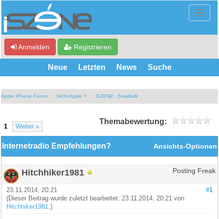
Anmelden
Registrieren
Neue
Letzten
News
Suche
Apple iPhone Forum
Nicht Apple ?
iSZENE - Smalltalk
Themabewertung:
1
Weiter »
Internetradio Empfehlungen?
Ansichts-Optionen
Hitchhiker1981
Posting Freak
23.11.2014, 20:21
#1
(Dieser Beitrag wurde zuletzt bearbeitet: 23.11.2014, 20:21 von
Hitchhiker1981
.)