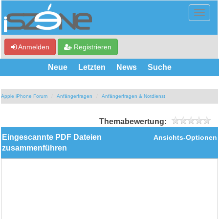
Anmelden
Registrieren
Neue
Letzten
News
Suche
Apple iPhone Forum
Anfängerfragen
Anfängerfragen & Notdienst
Themabewertung:
Eingescannte PDF Dateien
Ansichts-Optionen
zusammenführen