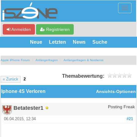
Anmelden
Registrieren
Neue
Letzten
News
Suche
Apple iPhone Forum
Anfängerfragen
Anfängerfragen & Notdienst
Themabewertung:
« Zurück
2
Iphone 4S Verloren
Ansichts-Optionen
Betatester1
Posting Freak
06.04.2015, 12:34
#21