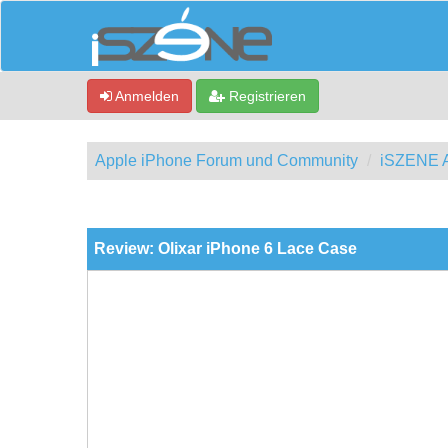
Anmelden
Registrieren
Apple iPhone Forum und Community
iSZENE A
0 Bewertung(en) - 0 im Durchschnitt
1
2
3
4
5
Review: Olixar iPhone 6 Lace Case