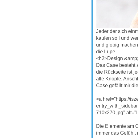
Jeder der sich einm
kaufen soll und we
und globig machen.
die Lupe.
<h2>Design &amp; 
Das Case besteht au
die Rückseite ist j
alle Knöpfe, Ansch
Case gefällt mir die 
<a href="https://i
entry_with_sideba
710x270.jpg" alt="
Die Elemente am Ca
immer das Gefühl, 