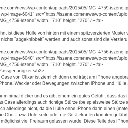
szene.com/news/wp-content/uploads/2015/05/IMG_4759-iszene.jp
r wp-image-6041" src="https://iszene.com/news/wp-content/up
IMG_4759-iszene" width="710" height="270" /></a>
t ist diese Hülle von hinten mit einem spitzverzierten Muster 
n nichts "abgeknibbelt" werden und auch sonst sind die Verzieru
szene.com/news/wp-content/uploads/2015/05/IMG_4756-iszene.jp
r wp-image-6040" src="https://iszene.com/news/wp-content/up
IMG_4756-iszene" width="710" height="270" /></a>
Passgenauigkeit</h2>
ase von Olixar ist ziemlich dünn und trägt am iPhone angebracht
 iPhone. Wackler oder Bewegungen zwischen iPhone und Hülle si
r minimal dicker und es gibt einem ein gutes Gefühl, dass das 
as Case allerdings auch richtige Stürze (beispielsweise Stürze 
ich allerdings nicht, da die Hülle ohne iPhone darin einen (mate
die Ober- bzw. Unterseite oder die Gerätekanten könnten gefährl
möglichst viel Freiraum gelassen wurde. Diese Teile des iPhon