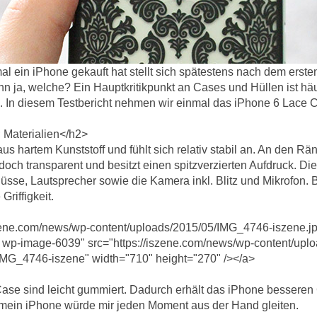
al ein iPhone gekauft hat stellt sich spätestens nach dem ersten
nn ja, welche? Ein Hauptkritikpunkt an Cases und Hüllen ist häu
 In diesem Testbericht nehmen wir einmal das iPhone 6 Lace C
Materialien</h2>
s hartem Kunststoff und fühlt sich relativ stabil an. An den Rän
edoch transparent und besitzt einen spitzverzierten Aufdruck. Di
lüsse, Lautsprecher sowie die Kamera inkl. Blitz und Mikrofon
Griffigkeit.
szene.com/news/wp-content/uploads/2015/05/IMG_4746-iszene.jp
r wp-image-6039" src="https://iszene.com/news/wp-content/up
IMG_4746-iszene" width="710" height="270" /></a>
se sind leicht gummiert. Dadurch erhält das iPhone besseren G
mein iPhone würde mir jeden Moment aus der Hand gleiten.