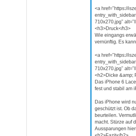
<a href="https://i
entry_with_sideba
710x270.jpg" alt="
<h3>Druck</h3>
Wie eingangs erwähn
vernünftig. Es kan
<a href="https://i
entry_with_sideba
710x270.jpg" alt="
<h2>Dicke &amp; 
Das iPhone 6 Lace C
fest und stabil am
Das iPhone wird nu
geschützt ist. Ob d
beurteilen. Vermutl
macht. Stürze auf 
Aussparungen hier 
<h2>Fazit</h2>