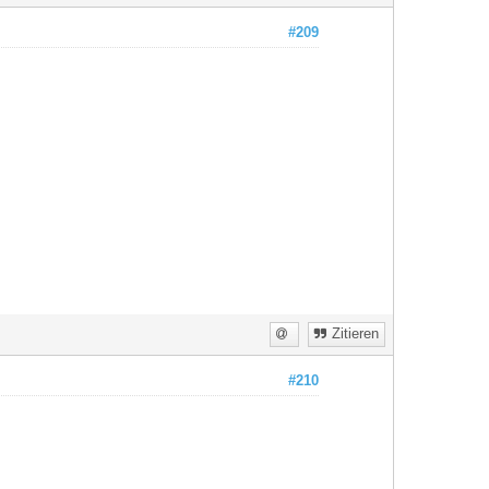
#209
Zitieren
#210