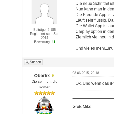
Die neue Schriftart is
Nun kann man in den 
Die Freunde App ist vo
Läuft sehr flüssig. D
Die Wallet App ist a
Beiträge: 2.185
Carplay option in den
Registriert seit: Sep
Ziemlich viel neu in 
2014
Bewertung:
41
Und vieles mehr...m
Suchen
08.06.2015, 22:18
Oberlix
Die spinnen, die
Ok. Und wenn das iPh
Römer!
Gruß Mike