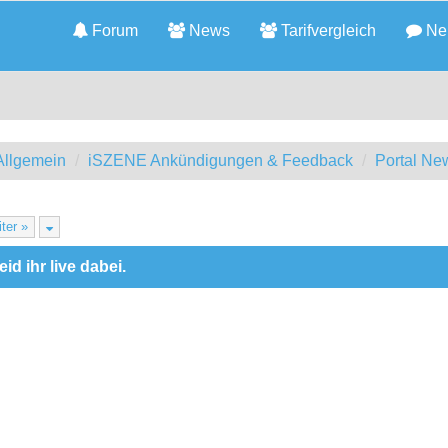
Forum
News
Tarifvergleich
Neu
llgemein
iSZENE Ankündigungen & Feedback
Portal Ne
ter »
d ihr live dabei.