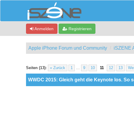
Anmelden
Registrieren
Apple iPhone Forum und Community
iSZENE A
0 Bewertung(en) - 0 im Durchschnitt
1
2
3
4
5
Seiten (13):
« Zurück
1
…
9
10
11
12
13
Wei
WWDC 2015: Gleich geht die Keynote los. So sei