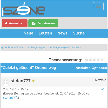
Anmelden
Registrieren
Neue
Letzten
News
Suche
Apple iPhone Forum
Anfängerfragen
Anfängerfragen & Notdienst
Themabewertung:
"Zuletzt gelöscht" Ordner weg
Ansichts-Optionen
stefan777
Newbie
28.07.2015, 15:49
#1
(Dieser Beitrag wurde zuletzt bearbeitet: 28.07.2015, 15:50 von
stefan777
.)