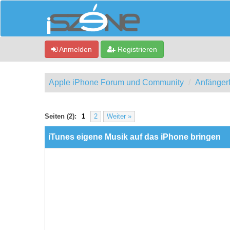
Anmelden
Registrieren
Apple iPhone Forum und Community
Anfänger
0 Bewertung(en) - 0 im Durchschnitt
1
2
3
4
5
Seiten (2):
1
2
Weiter »
iTunes eigene Musik auf das iPhone bringen