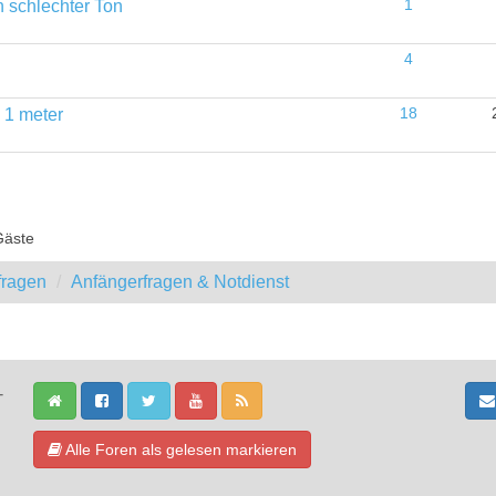
n schlechter Ton
1
4
 1 meter
18
Gäste
fragen
Anfängerfragen & Notdienst
-
Alle Foren als gelesen markieren