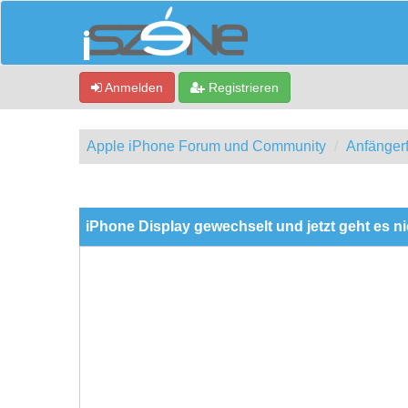
Anmelden
Registrieren
Apple iPhone Forum und Community
Anfänger
0 Bewertung(en) - 0 im Durchschnitt
1
2
3
4
5
iPhone Display gewechselt und jetzt geht es n